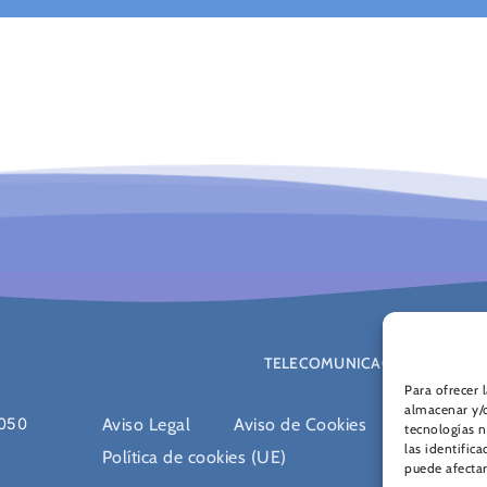
TELECOMUNICACIONES
Para ofrecer 
almacenar y/o
8050
Aviso Legal
Aviso de Cookies
Política d
tecnologías 
las identifica
Política de cookies (UE)
puede afectar