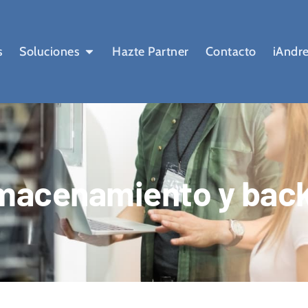
s
Soluciones
Hazte Partner
Contacto
iAndre
macenamiento y bac