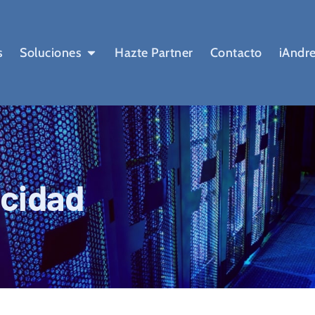
s
Soluciones
Hazte Partner
Contacto
iAndre
acidad