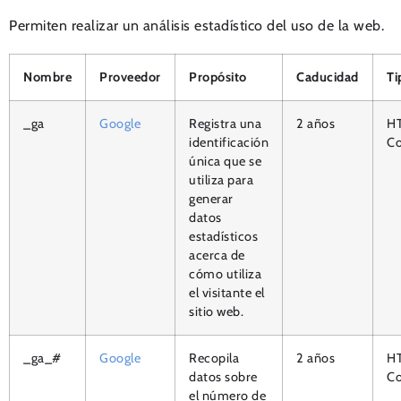
Permiten realizar un análisis estadístico del uso de la web.
Nombre
Proveedor
Propósito
Caducidad
Ti
_ga
Google
Registra una
2 años
H
identificación
Co
única que se
utiliza para
generar
datos
estadísticos
acerca de
cómo utiliza
el visitante el
sitio web.
_ga_#
Google
Recopila
2 años
H
datos sobre
Co
el número de