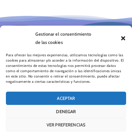
Gestionar el consentimiento
de las cookies
TELECOMUNICACIONES
INFRAESTRUCTURAS
Para ofrecer las mejores experiencias, utilizamos tecnologías como las
cookies para almacenar y/o acceder a la información del dispositivo. El
consentimiento de estas tecnologías nos permitirá procesar datos
SERVICIOS DE VALOR
como el comportamiento de navegación o las identificaciones únicas
en este sitio. No consentir o retirar el consentimiento, puede afectar
negativamente a ciertas características y funciones.
Comunica © 2026 – Avda. Manoteras 24 – 28050
Madrid
ACEPTAR
Aviso Legal
Aviso de Cookies
Política de Privacidad
Soporte
DENEGAR
Política de cookies (UE)
VER PREFERENCIAS
Service Delivery